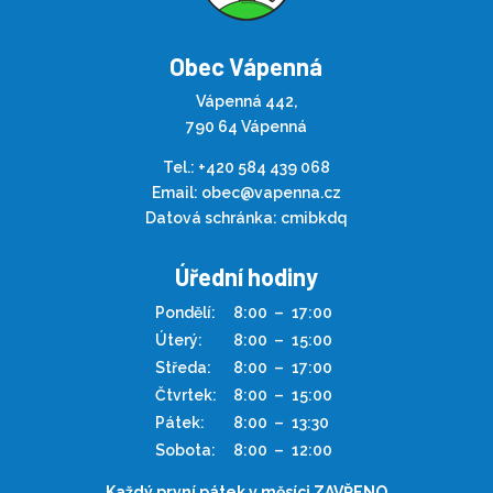
Obec Vápenná
Vápenná 442,
790 64 Vápenná
Tel.:
+420 584 439 068
Email:
obec@vapenna.cz
Datová schránka: cmibkdq
Úřední hodiny
Pondělí:
8:00
–
17:00
Úterý:
8:00
–
15:00
Středa:
8:00
–
17:00
Čtvrtek:
8:00
–
15:00
Pátek:
8:00
–
13:30
Sobota:
8:00
–
12:00
Každý první pátek v měsíci ZAVŘENO