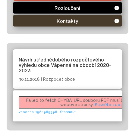
Rozloučení
Kontakty
Návrh střednědobého rozpočtového
výhledu obce Vápenná na období 2020-
2023
30.11.2018
|
Rozpočet obce
Failed to fetch CHYBA: URL souboru PDF musí být na 
webové stránky.
Klikněte zde pro ví
vapenna_1584965396
Stáhnout