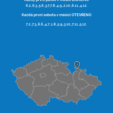
6.2.,6.3.,5.6.,3.7,7.8.,4.9.,2.10.,6.11.,4.12.
Každá první sobota v měsíci OTEVŘENO
7.2.,7.3.,6.6.,4.7.,1.8.,5.9.,3.10.,7.11.,5.12.