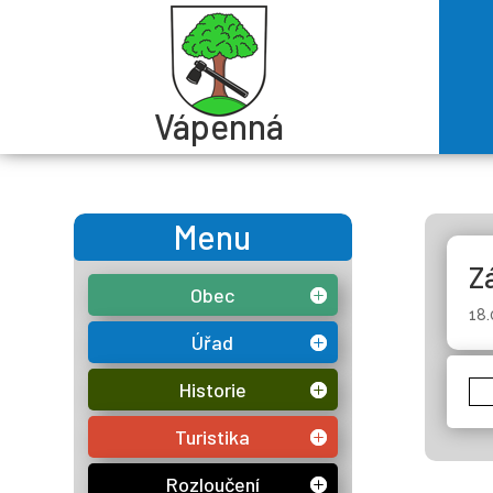
Vápenná
Menu
Z
Obec
18
Úřad
Historie
Turistika
Rozloučení