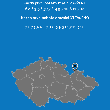
Každý první pátek v měsíci ZAVŘENO
6.2.,6.3.,5.6.,3.7,7.8.,4.9.,2.10.,6.11.,4.12.
Každá první sobota v měsíci OTEVŘENO
7.2.,7.3.,6.6.,4.7.,1.8.,5.9.,3.10.,7.11.,5.12.