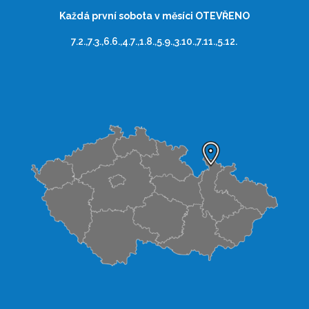
Každá první sobota v měsíci OTEVŘENO
7.2.,7.3.,6.6.,4.7.,1.8.,5.9.,3.10.,7.11.,5.12.