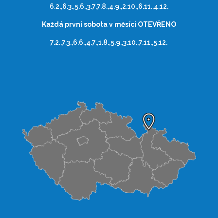
6.2.,6.3.,5.6.,3.7,7.8.,4.9.,2.10.,6.11.,4.12.
Každá první sobota v měsíci OTEVŘENO
7.2.,7.3.,6.6.,4.7.,1.8.,5.9.,3.10.,7.11.,5.12.