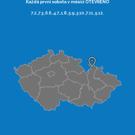
Každá první sobota v měsíci OTEVŘENO
7.2.,7.3.,6.6.,4.7.,1.8.,5.9.,3.10.,7.11.,5.12.