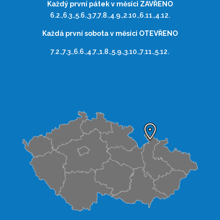
Každý první pátek v měsíci ZAVŘENO
6.2.,6.3.,5.6.,3.7,7.8.,4.9.,2.10.,6.11.,4.12.
Každá první sobota v měsíci OTEVŘENO
7.2.,7.3.,6.6.,4.7.,1.8.,5.9.,3.10.,7.11.,5.12.