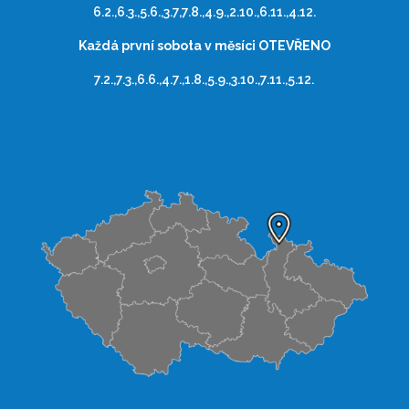
6.2.,6.3.,5.6.,3.7,7.8.,4.9.,2.10.,6.11.,4.12.
Každá první sobota v měsíci OTEVŘENO
7.2.,7.3.,6.6.,4.7.,1.8.,5.9.,3.10.,7.11.,5.12.