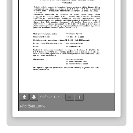
Stránka
1
/
9
Přiblížení
100%