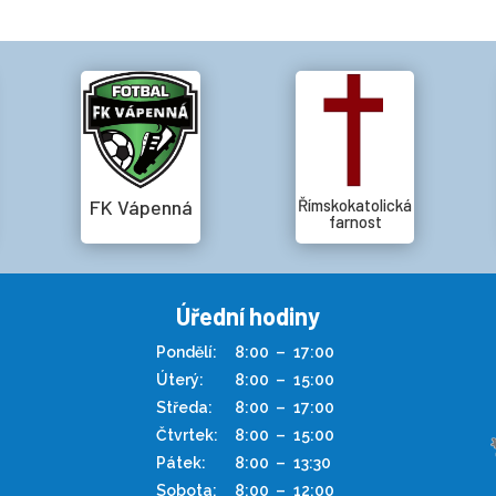
FK Vápenná
Římskokatolická
farnost
Úřední hodiny
Pondělí:
8:00
–
17:00
Úterý:
8:00
–
15:00
Středa:
8:00
–
17:00
Čtvrtek:
8:00
–
15:00
Pátek:
8:00
–
13:30
Sobota:
8:00
–
12:00