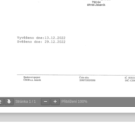
Stránka
1
/
1
Přiblížení
100%