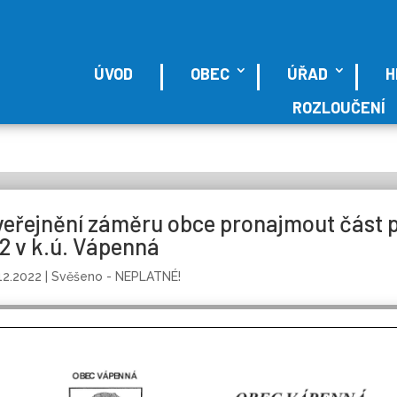
ÚVOD
OBEC
ÚŘAD
H
ROZLOUČENÍ
veřejnění záměru obce pronajmout část p
2 v k.ú. Vápenná
12.2022
|
Svěšeno - NEPLATNÉ!