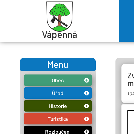
Vápenná
Menu
Z
Obec
m
Úřad
13.
Historie
Turistika
Rozloučení